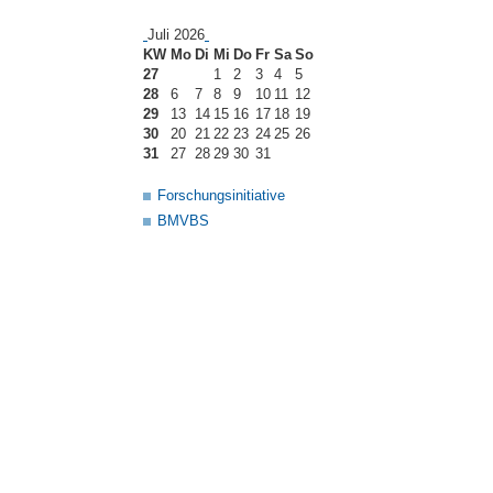
Juli 2026
KW
Mo
Di
Mi
Do
Fr
Sa
So
27
1
2
3
4
5
28
6
7
8
9
10
11
12
29
13
14
15
16
17
18
19
30
20
21
22
23
24
25
26
31
27
28
29
30
31
Forschungsinitiative
BMVBS