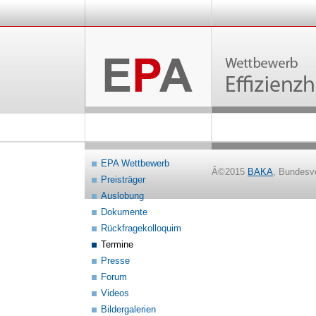
EPA Wettbewerb
Â©2015
BAKA
, Bundesv
Preisträger
Auslobung
Dokumente
Rückfragekolloquim
Termine
Presse
Forum
Videos
Bildergalerien