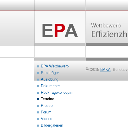
EPA Wettbewerb
Â©2015
BAKA
, Bundesv
Preisträger
Auslobung
Dokumente
Rückfragekolloquim
Termine
Presse
Forum
Videos
Bildergalerien