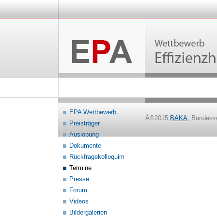
EPA Wettbewerb
Â©2015
BAKA
, Bundesv
Preisträger
Auslobung
Dokumente
Rückfragekolloquim
Termine
Presse
Forum
Videos
Bildergalerien