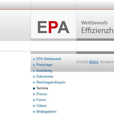
EPA Wettbewerb
Â©2015
BAKA
, Bundesv
Preisträger
Auslobung
Dokumente
Rückfragekolloquim
Termine
Presse
Forum
Videos
Bildergalerien